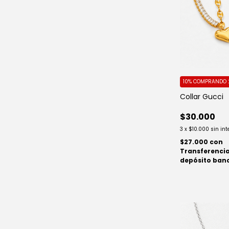
10%
COMPRANDO 
Collar Gucci
$30.000
3
x
$10.000
sin int
$27.000
con
Transferencia
depósito ban