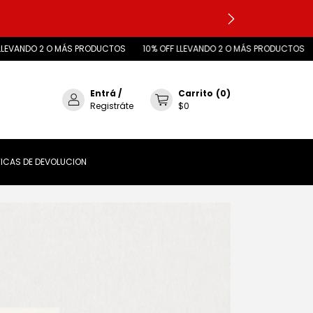
 PRODUCTOS
10% OFF LLEVANDO 2 O MÁS PRODUCTOS
10% OFF LLEVAND
Entrá
/
Carrito
(
0
)
Registráte
$0
TICAS DE DEVOLUCION