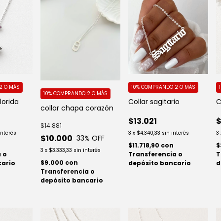
2 O MÁS
10%
COMPRANDO 2 O MÁS
10%
COMPRANDO 2 O MÁS
lorida
C
Collar sagitario
collar chapa corazón
$13.021
$14.881
interés
3
3
x
$4.340,33
sin interés
$10.000
33
% OFF
$
$11.718,90
con
3
x
$3.333,33
sin interés
 o
T
Transferencia o
$9.000
con
cario
d
depósito bancario
Transferencia o
depósito bancario