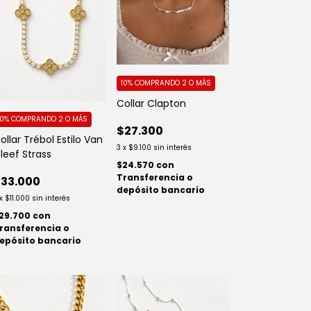
10%
COMPRANDO 2 O MÁS
Collar Clapton
10%
COMPRANDO 2 O MÁS
$27.300
ollar Trébol Estilo Van
3
x
$9.100
sin interés
leef Strass
$24.570
con
Transferencia o
33.000
depósito bancario
x
$11.000
sin interés
29.700
con
ransferencia o
epósito bancario