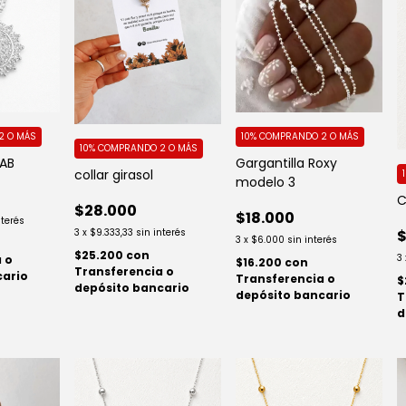
10%
COMPRANDO 2 O MÁS
2 O MÁS
10%
COMPRANDO 2 O MÁS
Gargantilla Roxy
 AB
collar girasol
modelo 3
C
$28.000
$18.000
nterés
$
3
x
$9.333,33
sin interés
3
x
$6.000
sin interés
$25.200
con
3
 o
$16.200
con
Transferencia o
cario
Transferencia o
$
depósito bancario
depósito bancario
T
d