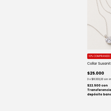
10%
COMPRANDO 
Collar Susani
$25.000
3
x
$8.333,33
sin i
$22.500
con
Transferencia
depósito ban