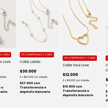
2 O MÁS
10%
COMPRANDO 2 O MÁS
10%
COMPRANDO 2 O MÁS
to Love
Collar Latido
C
Collar Soul Love
C
$30.000
$12.000
nterés
3
x
$10.000
sin interés
$
3
x
$4.000
sin interés
$27.000
con
3
$10.800
con
 o
Transferencia o
Transferencia o
$
cario
depósito bancario
depósito bancario
T
d