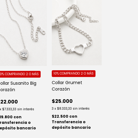
10%
COMPRANDO 2 O MÁS
10%
COMPRANDO 2 O MÁS
Collar Grumet
ollar Susanito Big
Corazón
orazón
$25.000
22.000
3
x
$8.333,33
sin interés
x
$7.333,33
sin interés
$22.500
con
19.800
con
Transferencia o
ransferencia o
depósito bancario
epósito bancario