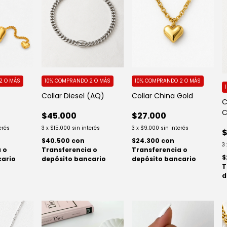
2 O MÁS
10%
COMPRANDO 2 O MÁS
10%
COMPRANDO 2 O MÁS
Collar Diesel (AQ)
Collar China Gold
C
C
$45.000
$27.000
erés
3
x
$15.000
sin interés
3
x
$9.000
sin interés
$
$40.500
con
$24.300
con
3
 o
Transferencia o
Transferencia o
$
cario
depósito bancario
depósito bancario
T
d