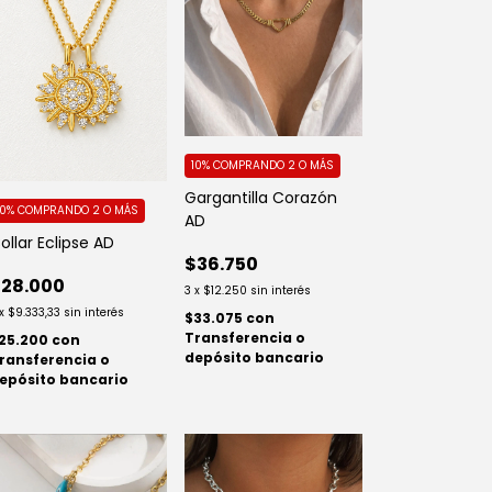
10%
COMPRANDO 2 O MÁS
Gargantilla Corazón
10%
COMPRANDO 2 O MÁS
AD
ollar Eclipse AD
$36.750
28.000
3
x
$12.250
sin interés
x
$9.333,33
sin interés
$33.075
con
Transferencia o
25.200
con
depósito bancario
ransferencia o
epósito bancario