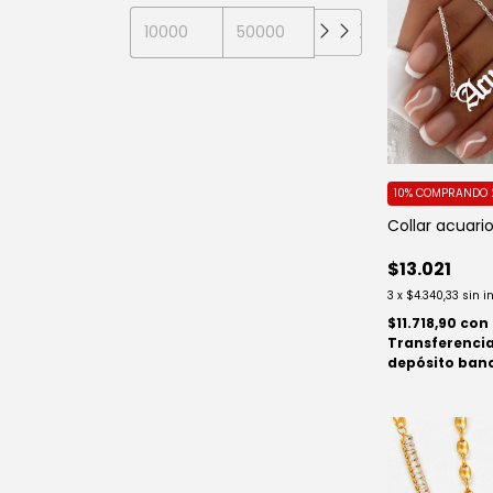
10%
COMPRANDO 
Collar acuari
$13.021
3
x
$4.340,33
sin i
$11.718,90
con
Transferencia
depósito ban