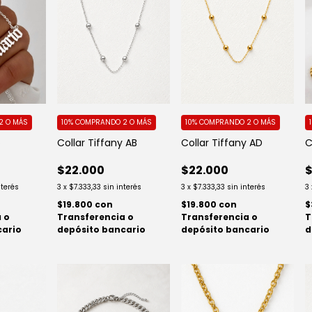
10%
COMPRANDO 2 O MÁS
10%
COMPRANDO 2 O MÁS
2 O MÁS
Collar Tiffany AB
Collar Tiffany AD
o
C
$22.000
$22.000
$
3
x
$7.333,33
sin interés
3
x
$7.333,33
sin interés
nterés
3
$19.800
con
$19.800
con
$
Transferencia o
Transferencia o
 o
T
depósito bancario
depósito bancario
cario
d