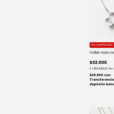
10%
COMPRANDO 
Collar rosa co
$32.000
3
x
$10.666,67
sin 
$28.800
con
Transferencia
depósito ban