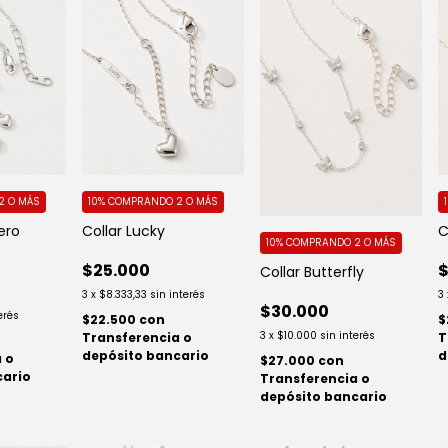
2 O MÁS
10%
COMPRANDO 2 O MÁS
ero
Collar Lucky
C
10%
COMPRANDO 2 O MÁS
$25.000
$
Collar Butterfly
3
x
$8.333,33
sin interés
3
$30.000
erés
$22.500
con
$
3
x
$10.000
sin interés
Transferencia o
T
depósito bancario
d
 o
$27.000
con
cario
Transferencia o
depósito bancario