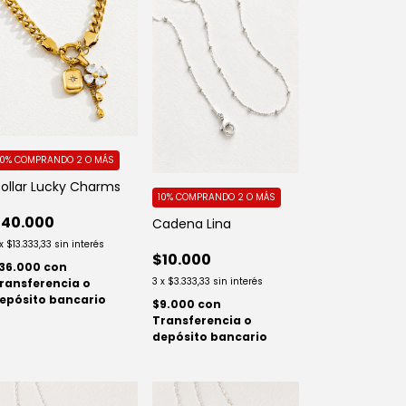
10%
COMPRANDO 2 O MÁS
ollar Lucky Charms
10%
COMPRANDO 2 O MÁS
$40.000
Cadena Lina
x
$13.333,33
sin interés
$10.000
36.000
con
3
x
$3.333,33
sin interés
ransferencia o
epósito bancario
$9.000
con
Transferencia o
depósito bancario