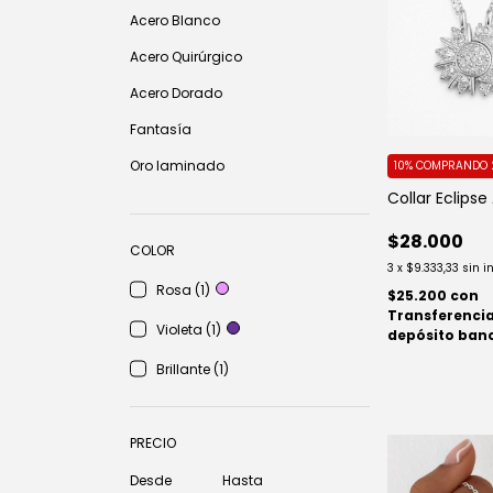
Acero Blanco
Acero Quirúrgico
Acero Dorado
Fantasía
Oro laminado
10%
COMPRANDO 
Collar Eclipse
$28.000
COLOR
3
x
$9.333,33
sin i
Rosa (1)
$25.200
con
Transferencia
Violeta (1)
depósito ban
Brillante (1)
PRECIO
Desde
Hasta