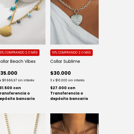
10%
COMPRANDO 2 O MÁS
10%
COMPRANDO 2 O MÁS
ollar Beach Vibes
Collar Sublime
35.000
$30.000
x
$11.666,67
sin interés
3
x
$10.000
sin interés
31.500
con
$27.000
con
ransferencia o
Transferencia o
epósito bancario
depósito bancario