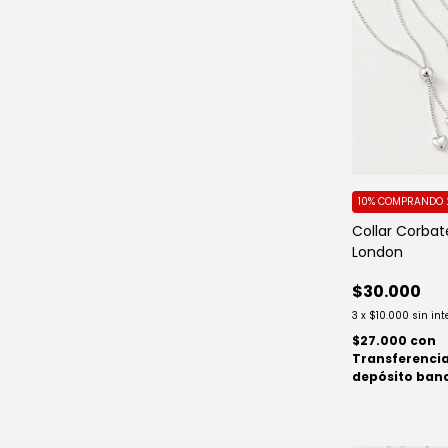
10%
COMPRANDO 
Collar Corbat
London
$30.000
3
x
$10.000
sin int
$27.000
con
Transferencia
depósito ban