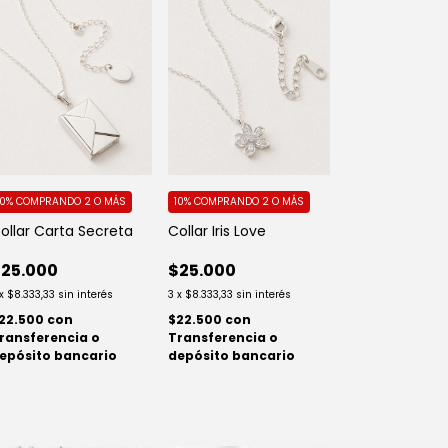
10%
COMPRANDO 2 O MÁS
10%
COMPRANDO 2 O MÁS
ollar Carta Secreta
Collar Iris Love
25.000
$25.000
x
$8.333,33
sin interés
3
x
$8.333,33
sin interés
22.500
con
$22.500
con
ransferencia o
Transferencia o
epósito bancario
depósito bancario