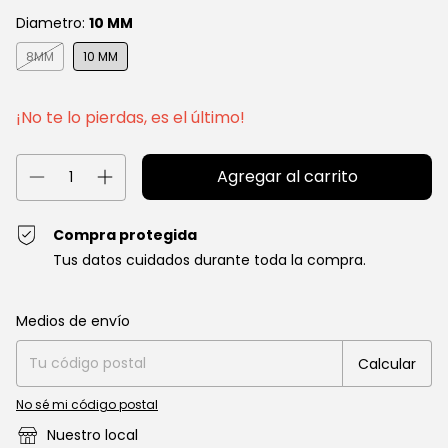
Diametro:
10 MM
8MM
10 MM
¡No te lo pierdas, es el último!
Compra protegida
Tus datos cuidados durante toda la compra.
Entregas para el CP:
Cambiar CP
Medios de envío
Calcular
No sé mi código postal
Nuestro local