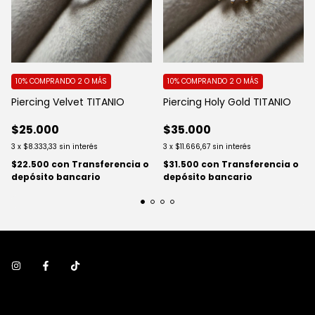
10%
COMPRANDO 2 O MÁS
10%
COMPRANDO 2 O MÁS
Piercing Velvet TITANIO
Piercing Holy Gold TITANIO
$25.000
$35.000
3
x
$8.333,33
sin interés
3
x
$11.666,67
sin interés
$22.500
con
Transferencia o
$31.500
con
Transferencia o
depósito bancario
depósito bancario