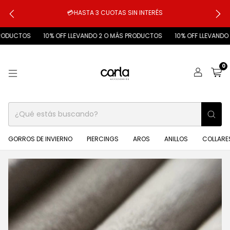
💳HASTA 3 CUOTAS SIN INTERÉS
TOS
10% OFF LLEVANDO 2 O MÁS PRODUCTOS
10% OFF LLEVANDO 2 O 
0
GORROS DE INVIERNO
PIERCINGS
AROS
ANILLOS
COLLARE